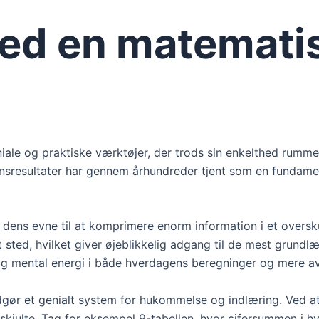
ved en matemati
iale og praktiske værktøjer, der trods sin enkelthed rum
ionsresultater har gennem århundreder tjent som en fundam
r dens evne til at komprimere enorm information i et oversk
ét sted, hvilket giver øjeblikkelig adgang til de mest grun
 og mental energi i både hverdagens beregninger og mere 
r et genialt system for hukommelse og indlæring. Ved at o
kjulte. Tag for eksempel 9-tabellen, hvor cifersummen i hver