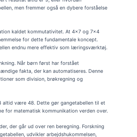
abellen, men fremmer også en dybere forståelse
ation kaldet kommutativitet. At 4×7 og 7×4
ornemmelse for dette fundamentale koncept.
bellen endnu mere effektiv som læringsværktøj.
ing. Når børn først har forstået
stændige fakta, der kan automatiseres. Denne
tioner som division, brøkregning og
 altid være 48. Dette gør gangetabellen til et
amme for matematisk kommunikation verden over.
er, der går ud over ren beregning. Forskning
ngetabellen, udvikler arbejdshukommelsen,