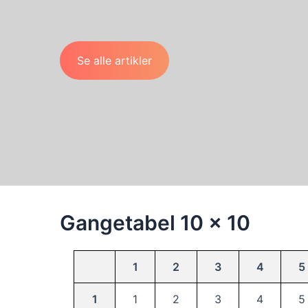
Se alle artikler
Gangetabel 10 x 10
1
2
3
4
5
1
1
2
3
4
5