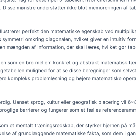
r 5. Disse mønstre understøtter ikke blot memoreringen af t
llustrerer perfekt den matematiske egenskab ved multiplik
s symmetri omkring diagonalen, hvilket giver en intuitiv f
en mængden af information, der skal læres, hvilket gør ta
n som en bro mellem konkret og abstrakt matematisk tænkn
ngetabellen mulighed for at se disse beregninger som selv
 mere kompleks problemløsning og højere matematiske opera
ig. Uanset sprog, kultur eller geografisk placering vil 6×8
 sproglige barrierer og fungerer som et fælles referencer
om et mentalt træningsredskab, der styrker hjernen på måd
erskelse af grundlæggende matematiske fakta, som dem i ga