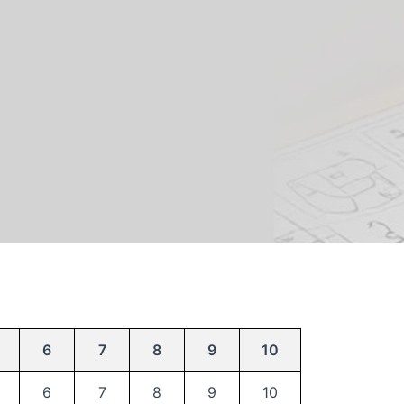
6
7
8
9
10
6
7
8
9
10