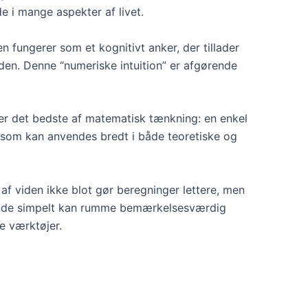
e i mange aspekter af livet.
n fungerer som et kognitivt anker, der tillader
rden. Denne “numeriske intuition” er afgørende
r det bedste af matematisk tænkning: en enkel
g som kan anvendes bredt i både teoretiske og
f viden ikke blot gør beregninger lettere, men
adende simpelt kan rumme bemærkelsesværdig
e værktøjer.