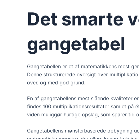
Det smarte 
gangetabel
Gangetabellen er et af matematikkens mest gen
Denne strukturerede oversigt over multiplikat
over, og med god grund.
En af gangetabellens mest slående kvaliteter e
findes 100 multiplikationsresultater samlet på 
viden muliggør hurtige opslag, som sparer tid
Gangetabellens mønsterbaserede opbygning udgø
matematiske mønstre, der ellers kunne forblive s