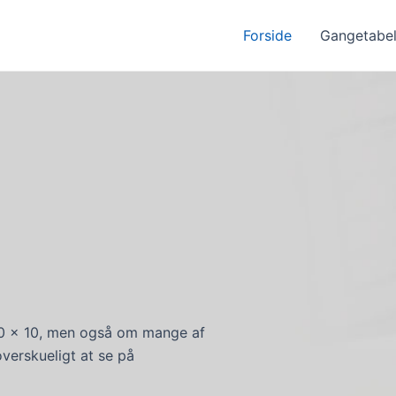
Forside
Gangetabe
10 x 10, men også om mange af
overskueligt at se på