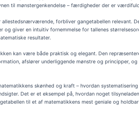
evnen til mønstergenkendelse – færdigheder der er værdifuld
r allestedsnærværende, forbliver gangetabellen relevant. De
er og giver en intuitiv fornemmelse for tallenes størrelseso
atematiske resultater.
kken kan være både praktisk og elegant. Den repræsentere
nformation, afslører underliggende mønstre og principper, o
matematikkens skønhed og kraft – hvordan systematisering a
 indsigter. Det er et eksempel på, hvordan noget tilsynel
getabellen til et af matematikkens mest geniale og holdbar