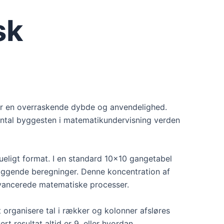
sk
mer en overraskende dybde og anvendelighed.
ental byggesten i matematikundervisning verden
ueligt format. I en standard 10×10 gangetabel
dlæggende beregninger. Denne koncentration af
avancerede matematiske processer.
rganisere tal i rækker og kolonner afsløres
t resultat altid er 9, eller hvordan